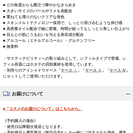
■ どの角度からも際立つ華やかなきらめき
■ 大きいサイズのパールやラメを高配合
■ 重ねても濁りのないクリアな発色
■ スキンメルトテクノロジー採用で、しっとり溶け込むような伸び感
■ 高密着オイル配合で瞼に密着。時間が経ってもしっとり美しい仕上がり
■ 目もとの肌にうるおいを与える美容成分配合
■ アルコール（エチルアルコール）・グルテンフリー
■ 無香料
・サスティナビリティへの取り組みとして、レフィルタイプで登場。レ
フィル容器にはホタテの貝殻素材を使用しています。
・別売りのアイシャドウケース「
ケース Ⅰ
」「
ケース Ⅱ
」「
ケース Ⅳ
」
にセットしてご使用いただけます。
お届けについて
■「コスメのお届けについて」はこちらから。
《予約購入の場合》
・発売日以降順次発送となります。
・予約商品と通常商品（限定品含む）を一緒にご注文された場合、通常