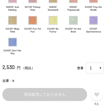
006SP Just
007SP Pickup
008SP
009SP
010SP Pop the
Kidding
Time
Teamwork
Paparazziii
Bottle
011SP Wrap
012SP Fun For
013SP Be
014SP On the
015SP
Time
Fun
Funny
Boat
Spontaneous
016SP Don't Be
Shy
2,530
円
（税込）
数量
×
在庫
現在販売しておりません
0人