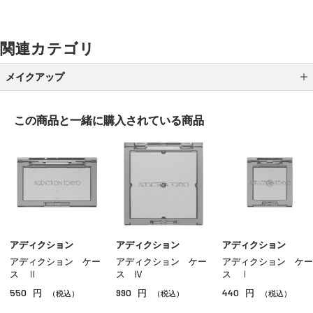
関連カテゴリ
メイクアップ
アイシャドウ
この商品と一緒に
購入されている商品
アイライナー
アイブロウ
マスカラ
リップ
グロス
アディクション
アディクション
アディクション
アディクション ケー
アディクション ケー
アディクション ケー
チーク
ス Ⅱ
ス Ⅳ
ス Ⅰ
550
990
440
円
円
円
シェーディング・ハイライト
（税込）
（税込）
（税込）