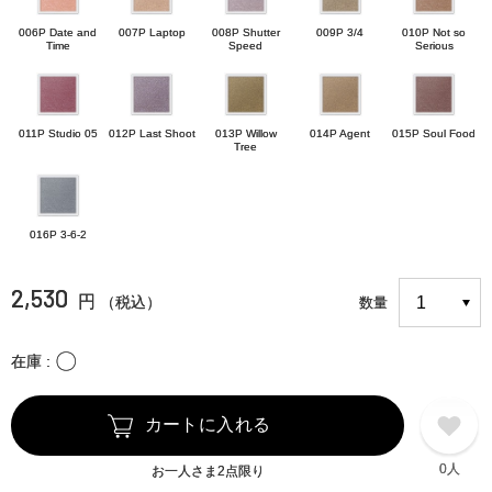
006P Date and
007P Laptop
008P Shutter
009P 3/4
010P Not so
Time
Speed
Serious
011P Studio 05
012P Last Shoot
013P Willow
014P Agent
015P Soul Food
Tree
016P 3-6-2
2,530
円
（税込）
数量
〇
在庫
カートに入れる
0人
お一人さま2点限り