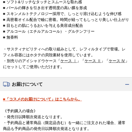
■ ソフト&リッチなタッチとスムースな取れ感
■ パールの輝きを引き出す透明度の高い膜を形成
■ スキンメルトテクノロジー採用で、しっとり溶け込むような伸び感
■ 高密着オイル配合で瞼に密着。時間が経ってもしっとり美しい仕上がり
■ 目もとの肌にうるおいを与える美容成分配合
■ アルコール（エチルアルコール）・グルテンフリー
■ 無香料
・サスティナビリティへの取り組みとして、レフィルタイプで登場。レ
フィル容器にはホタテの貝殻素材を使用しています。
・別売りのアイシャドウケース「
ケース Ⅰ
」「
ケース Ⅱ
」「
ケース Ⅳ
」
にセットしてご使用いただけます。
お届けについて
■「コスメのお届けについて」はこちらから。
《予約購入の場合》
・発売日以降順次発送となります。
・予約商品と通常商品（限定品含む）を一緒にご注文された場合、通常
商品も予約商品の発売日以降順次発送となります。