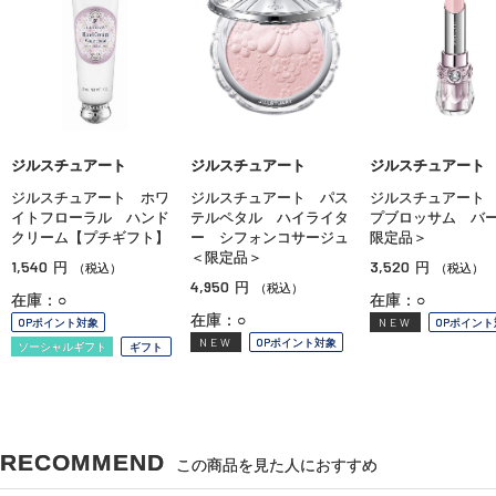
ジルスチュアート
ジルスチュアート
ジルスチュアート
ジルスチュアート ホワ
ジルスチュアート パス
ジルスチュアート
イトフローラル ハンド
テルペタル ハイライタ
プブロッサム バ
クリーム【プチギフト】
ー シフォンコサージュ
限定品＞
＜限定品＞
1,540
3,520
円
円
（税込）
（税込）
4,950
円
（税込）
在庫：○
在庫：○
在庫：○
OPポイント対象
NEW
OPポイント
NEW
OPポイント対象
ソーシャルギフト
ギフト
RECOMMEND
この商品を見た人におすすめ