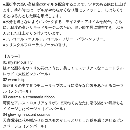
●屈折率の高い高粘度のオイルを配合することで、ツヤのある膜に仕上げ
ます。塗布時には、ゲルがやわらかくなり唇にフィットし、しばらくす
るとぷるんとした膜を形成します。
●水分を逃さないようにパックする、モイスチュアオイルを配合。さら
に、粘度の高いリキッドルージュのため、厚い膜で唇に塗布でき、ぷる
んとした仕上がりを叶えています。
●アルコール（エチルアルコール）フリー、パラベンフリー。
●クリスタルフローラルブーケの香り。
【カラー】
01 mysterious lily
様々な顔をもつユリの花のように、美しくミステリアスなニュートラル
レッド（大粒ピンクパール）
02 warm tulip
陽だまりの中で育つチューリップのように温かな印象をあたえるコーラ
ル（ノンパール）
03 caramel alstroemeria ribbon
可憐なアルストロメリアをリボンで束ねてあなたに贈る温かい気持ちを
イメージしたベージュ（ノンパール）
04 glowing innocent cosmos
天真爛漫に花を咲かせたコスモスがしっとりとした秋を感じさせるピン
クベージュ（ノンパール）