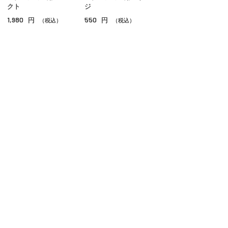
コンシーラー
クト
ジ
1,980
550
円
円
（税込）
（税込）
その他ベースメイク
ご利用ガイド
よくあるご質問
お問い合わせ
オンラインショッピングに関する電話でのお問い合わせ
0120-185-550
受付時間 10:00〜18:00（休業日を除く）
小田急百貨店オンラインショッピング
プライバシーポリシー
特定商取引法に基づく表示