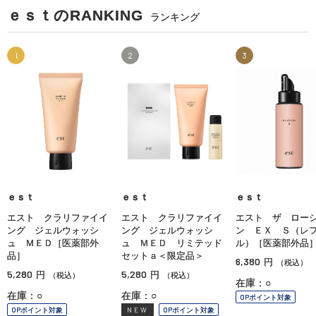
ｅｓｔのRANKING
ランキング
1
2
3
ｅｓｔ
ｅｓｔ
ｅｓｔ
エスト クラリファイイ
エスト クラリファイイ
エスト ザ ロー
ング ジェルウォッシ
ング ジェルウォッシ
ン ＥＸ Ｓ（レ
ュ ＭＥＤ［医薬部外
ュ ＭＥＤ リミテッド
ル）［医薬部外品
品］
セットａ＜限定品＞
6,380
円
（税込）
5,280
5,280
円
円
（税込）
（税込）
在庫：○
在庫：○
在庫：○
OPポイント対象
OPポイント対象
NEW
OPポイント対象