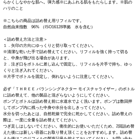
らかくしなやかな肌へ。弾力感※にあふれる肌をもたらします。※肌の
ハリのこと
※こちらの商品は詰め替え用リフィルです。
自然由来指数 96% （ISO16128準拠 水を含む）
＜詰め替え方法と注意＞
１．矢印の方向にゆっくりと切り取ってください。
※清潔な乾いた手で詰め替えてください。リフィルを強く持って切る
と、中身が飛び出る場合があります。
２．注ぎ口をボトルに差し込んで固定し、リフィルを片手で持ち、ゆっ
くりと注ぎ入れてください。
※片手でボトルを固定し、倒れないように注意してください。
必ず「ＴＨＲＥＥ バランシングネクター モイスチャライザー」のボトル
に詰め替えて、他の製品と混ざらないようにしてください。
ポンプとボトルは詰め替え前に水道水でよく洗います。ポンプは数回押
してポンプ内に残った中身や水分を出しきってください。
水分を切ったあとは、自然乾燥で完全に乾かしてください。詰め替えの
際は、一度に全量を詰め替えてください。
つぎ足しはしないでください。衛生的にお使いいただくため、2回詰め替
えた後には新しい容器にお取り替え頂くことをおすすめします。詰め替
えた後はこのリフィルの製造記号を控えておいてください。お問い合わ