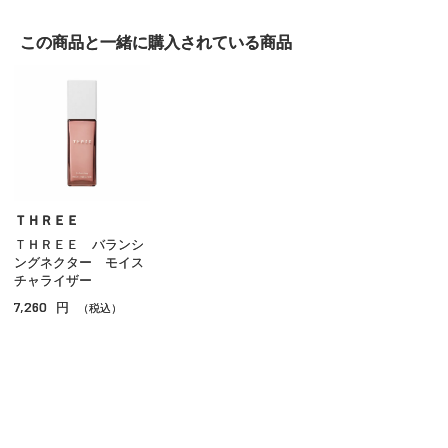
クレンジング
この商品と一緒に
購入されている商品
洗顔
化粧水
乳液
クリーム
美容液
ＴＨＲＥＥ
ＴＨＲＥＥ バランシ
オイル
ングネクター モイス
チャライザー
アイケア
7,260
円
（税込）
リップケア
サンケア
スペシャルケア