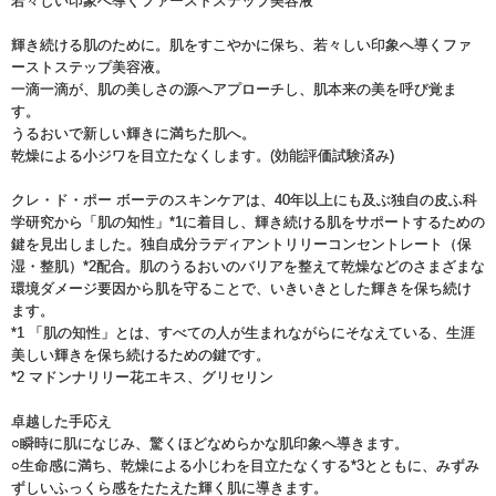
若々しい印象へ導くファーストステップ美容液
輝き続ける肌のために。肌をすこやかに保ち、若々しい印象へ導くファ
ーストステップ美容液。
一滴一滴が、肌の美しさの源へアプローチし、肌本来の美を呼び覚ま
す。
うるおいで新しい輝きに満ちた肌へ。
乾燥による小ジワを目立たなくします。(効能評価試験済み)
クレ・ド・ポー ボーテのスキンケアは、40年以上にも及ぶ独自の皮ふ科
学研究から「肌の知性」*1に着目し、輝き続ける肌をサポートするための
鍵を見出しました。独自成分ラディアントリリーコンセントレート（保
湿・整肌）*2配合。肌のうるおいのバリアを整えて乾燥などのさまざまな
環境ダメージ要因から肌を守ることで、いきいきとした輝きを保ち続け
ます。
*1 「肌の知性」とは、すべての人が生まれながらにそなえている、生涯
美しい輝きを保ち続けるための鍵です。
*2 マドンナリリー花エキス、グリセリン
卓越した手応え
○瞬時に肌になじみ、驚くほどなめらかな肌印象へ導きます。
○生命感に満ち、乾燥による小じわを目立たなくする*3とともに、みずみ
ずしいふっくら感をたたえた輝く肌に導きます。