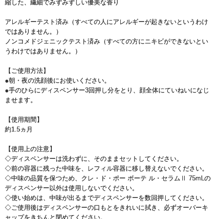
縮した、繊細でみずみずしい優美な香り
アレルギーテスト済み（すべての人にアレルギーが起きないというわけ
ではありません。）
ノンコメドジェニックテスト済み（すべての方にニキビができないとい
うわけではありません。）
【ご使用方法】
●朝・夜の洗顔後にお使いください。
●手のひらにディスペンサー3回押し分をとり、顔全体にていねいになじ
ませます。
【使用期間】
約1.5ヵ月
【使用上の注意】
◇ディスペンサーは洗わずに、そのままセットしてください。
◇前の容器に残った中味を、レフィル容器に移し替えないでください。
◇中味の品質を保つため、クレ・ド・ポー ボーテ ル・セラムⅡ 75mLの
ディスペンサー以外は使用しないでください。
◇使い始めは、中味が出るまでディスペンサーを数回押してください。
◇ご使用後はディスペンサーの口もとをきれいに拭き、必ずオーバーキ
ャップをきちんと閉めてください。