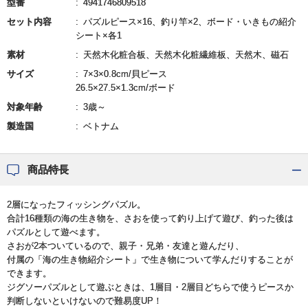
型番
4941746809518
セット内容
パズルピース×16、釣り竿×2、ボード・いきもの紹介
シート×各1
素材
天然木化粧合板、天然木化粧繊維板、天然木、磁石
サイズ
7×3×0.8cm/貝ピース
26.5×27.5×1.3cm/ボード
対象年齢
3歳～
製造国
ベトナム
商品特長
2層になったフィッシングパズル。
合計16種類の海の生き物を、さおを使って釣り上げて遊び、釣った後は
パズルとして遊べます。
さおが2本ついているので、親子・兄弟・友達と遊んだり、
付属の「海の生き物紹介シート」で生き物について学んだりすることが
できます。
ジグソーパズルとして遊ぶときは、1層目・2層目どちらで使うピースか
判断しないといけないので難易度UP！