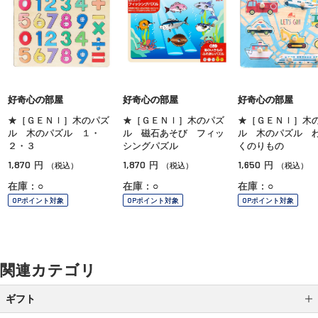
好奇心の部屋
好奇心の部屋
好奇心の部屋
★［ＧＥＮＩ］木のパズ
★［ＧＥＮＩ］木のパズ
★［ＧＥＮＩ］木
ル 木のパズル １・
ル 磁石あそび フィッ
ル 木のパズル 
２・３
シングパズル
くのりもの
1,870
1,870
1,650
円
円
円
（税込）
（税込）
（税込）
在庫：○
在庫：○
在庫：○
OPポイント対象
OPポイント対象
OPポイント対象
関連カテゴリ
ギフト