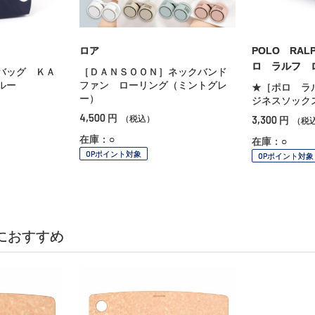
ロア
POLO RAL
ロ ラルフ 
バッグ ＫＡ
［ＤＡＮＳＯＯＮ］ネックバンド
ルー
ファン ローリング（ミントグレ
★［ポロ ラ
ー）
ジネスソック
4,500
円
3,300
（税込）
円
（税
在庫：○
在庫：○
OPポイント対象
OPポイント対象
におすすめ