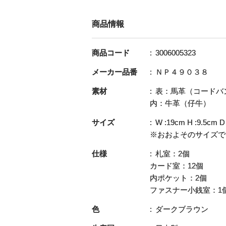
商品情報
商品コード
3006005323
メーカー品番
ＮＰ４９０３８
素材
表：馬革（コードバ
内：牛革（仔牛）
サイズ
W :19cm H :9.5cm D
※おおよそのサイズで
仕様
札室：2個
カード室：12個
内ポケット：2個
ファスナー小銭室：1
色
ダークブラウン