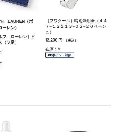
［フワクール］晴雨兼用傘（４４
PH LAUREN（ポ
７−１２１１３−０２−２０ベージ
ローレン）
ュ）
ルフ ローレン］ビ
12,200
円
（税込）
ス（３足）
在庫：○
込）
OPポイント対象