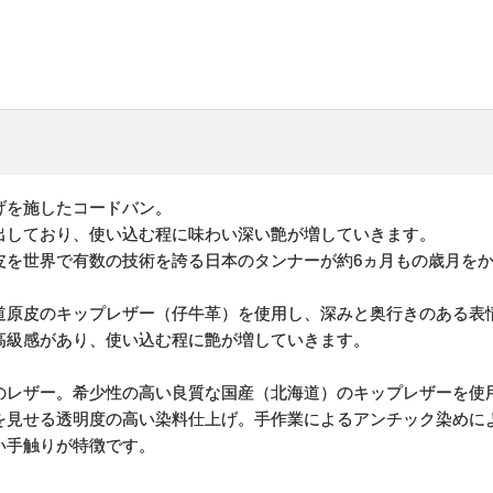
げを施したコードバン。
出しており、使い込む程に味わい深い艶が増していきます。
皮を世界で有数の技術を誇る日本のタンナーが約6ヵ月もの歳月を
道原皮のキップレザー（仔牛革）を使用し、深みと奥行きのある表
高級感があり、使い込む程に艶が増していきます。
のレザー。希少性の高い良質な国産（北海道）のキップレザーを使
を見せる透明度の高い染料仕上げ。手作業によるアンチック染めに
い手触りが特徴です。