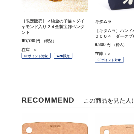
［限定販売］＜純金の子猫＞ダイ
キタムラ
ヤモンド入り２４金製宝飾ペンダ
［キタムラ］ハンド
ント
０００４ ダークブ
197,780
円
（税込）
9,800
円
（税込）
在庫：○
在庫：○
OPポイント対象
Web限定
OPポイント対象
RECOMMEND
この商品を見た人