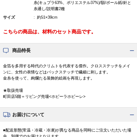
糸(キュプラ63%、ポリエステル37%)/額/ボール紙/針と
糸通し/説明書2種
サイズ
約51×39cm
こちらの商品は、材料のセット商品です。
商品特長
金箔を多用する時代のクリムトを代表する傑作。クロスステッチをメイ
ンに、女性の表情などはバックステッチで繊細に刺します。
金糸を使って、絢爛たる装飾的絵画を再現します。
★取扱売場
町田店5階＝リビング売場<ホビーラホビーレ>
お届けについて
■配送形態(常温・冷蔵・冷凍)が異なる商品を同時にご注文いただいた場
合、別便でのお届けとなります。