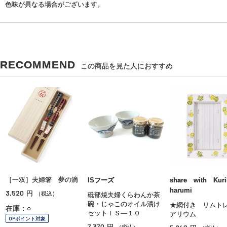
色味が異なる場合がございます。
RECOMMEND
この商品を見た人におすすめ
［一双］夫婦箸 夢の滴
ISフーズ
share with Kur
harumi
3,520
円
（税込）
砥部焼夫婦くらわんか茶
碗・じゃこのオイル漬け
★網付き リム
在庫：○
セットＩＳ—１０
アリウム
OPポイント対象
7,370
円
（税込）