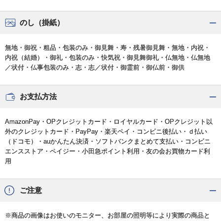
のし（掛紙）
無地・御祝・粗品・包装のみ・御見舞・寿・残暑御見舞・無地・内祝・
内祝（結婚）・御礼・包装のみ・快気祝・御見舞御礼・仏無地・仏無地
／状付・仏事包装のみ・志・志／状付・御霊前・御仏前・御供
お支払方法
AmazonPay・OPクレジットカード・ロイヤルカード・OPクレジット以
外のクレジットカード・PayPay・楽天ペイ・コンビニ後払い・ｄ払い
（ドコモ）・auかんたん決済・ソフトバンクまとめて支払い・コンビニ
エンスストア・ペイジー・小田急ポイント利用・友の会お買物カード利
用
ご注意
※商品の画像はお使いのモニター、お部屋の照明等により実際の商品と