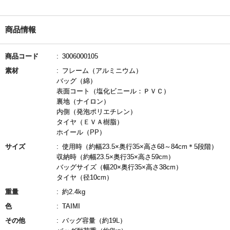
商品情報
商品コード
3006000105
素材
フレーム（アルミニウム）
バッグ（綿）
表面コート（塩化ビニール：ＰＶＣ）
裏地（ナイロン）
内側（発泡ポリエチレン）
タイヤ（ＥＶＡ樹脂）
ホイール（PP）
サイズ
使用時（約幅23.5×奥行35×高さ68～84cm＊5段階）
収納時（約幅23.5×奥行35×高さ59cm）
バッグサイズ（幅20×奥行35×高さ38cm）
タイヤ（径10cm）
重量
約2.4kg
色
TAIMI
その他
バッグ容量（約19L）