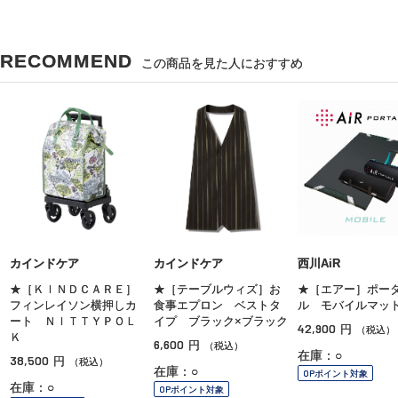
RECOMMEND
この商品を見た人におすすめ
カインドケア
カインドケア
西川AiR
★［ＫＩＮＤＣＡＲＥ］
★［テーブルウィズ］お
★［エアー］ポー
フィンレイソン横押しカ
食事エプロン ベストタ
ル モバイルマッ
ート ＮＩＴＴＹＰＯＬ
イプ ブラック×ブラック
42,900
円
（税込）
Ｋ
6,600
円
（税込）
在庫：○
38,500
円
（税込）
在庫：○
OPポイント対象
在庫：○
OPポイント対象