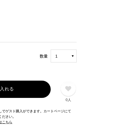
数量
入れる
0人
録なしでゲスト購入ができます。カートページにて
てください。
てはこちら