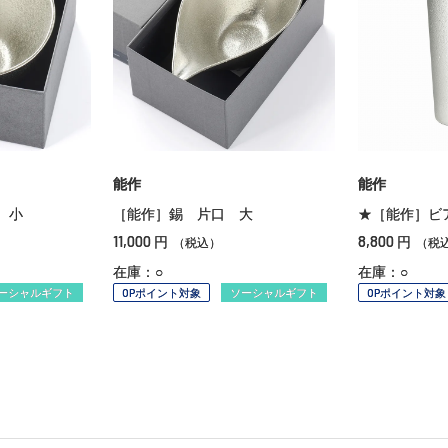
能作
能作
 小
［能作］錫 片口 大
★［能作］ビ
11,000
8,800
円
円
（税込）
（税
在庫：○
在庫：○
ーシャルギフト
OPポイント対象
ソーシャルギフト
OPポイント対象