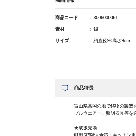
商品情報
商品コード
3006000061
素材
錫
サイズ
約直径9×高さ9cm
商品特長
富山県高岡の地で鋳物の製造
ブルウエアー、照明器具等を
★取扱売場
町田店5階＝食器・キッチン用