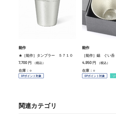
能作
能作
★［能作］タンブラー ５７１０
［能作］錫 ぐい呑
7,700
4,950
円
円
（税込）
（税込）
在庫：○
在庫：○
OPポイント対象
OPポイント対象
ソ
関連カテゴリ