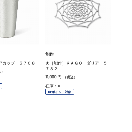
能作
アカップ ５７０８
★［能作］ＫＡＧＯ ダリア ５
７３２
込）
11,000
円
（税込）
在庫：○
OPポイント対象