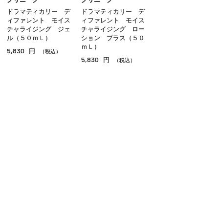
ドラマティカリー デ
ドラマティカリー デ
オイル
ィファレント モイス
ィファレント モイス
チャライジング ジェ
チャライジング ロー
アイケア
ル（５０ｍＬ）
ション プラス（５０
ｍＬ）
5,830
円
（税込）
リップケア
5,830
円
（税込）
サンケア
スペシャルケア
その他のスキンケア
ご利用ガイド
よくあるご質問
お問い合わせ
オンラインショッピングに関する電話でのお問い合わせ
0120-185-550
受付時間 10:00〜18:00（休業日を除く）