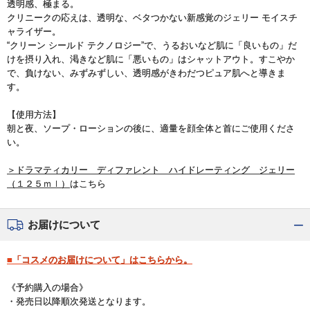
透明感、極まる。
クリニークの応えは、透明な、ベタつかない新感覚のジェリー モイスチ
ャライザー。
“クリーン シールド テクノロジー”で、うるおいなど肌に「良いもの」だ
けを摂り入れ、渇きなど肌に「悪いもの」はシャットアウト。すこやか
で、負けない、みずみずしい、透明感がきわだつピュア肌へと導きま
す。
【使用方法】
朝と夜、ソープ・ローションの後に、適量を顔全体と首にご使用くださ
い。
＞ドラマティカリー ディファレント ハイドレーティング ジェリー
（１２５ｍｌ）
はこちら
お届けについて
■「コスメのお届けについて」はこちらから。
《予約購入の場合》
・発売日以降順次発送となります。