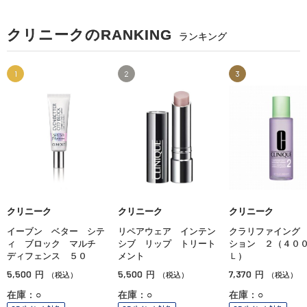
クリニークのRANKING
ランキング
1
2
3
クリニーク
クリニーク
クリニーク
イーブン ベター シテ
リペアウェア インテン
クラリファイング
ィ ブロック マルチ
シブ リップ トリート
ション ２（４０
ディフェンス ５０
メント
Ｌ）
5,500
5,500
7,370
円
円
円
（税込）
（税込）
（税込）
在庫：○
在庫：○
在庫：○