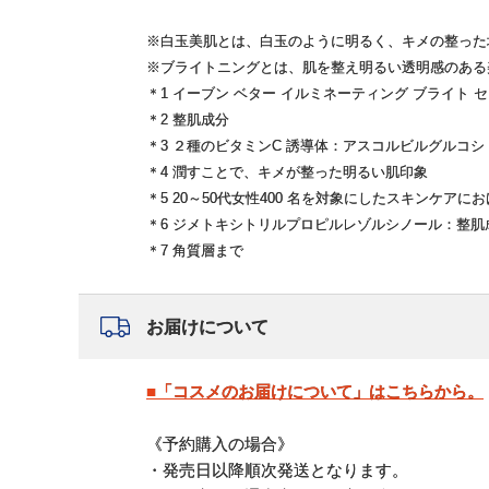
※白玉美肌とは、白玉のように明るく、キメの整った
※ブライトニングとは、肌を整え明るい透明感のある
＊1 イーブン ベター イルミネーティング ブライト
＊2 整肌成分
＊3 ２種のビタミンC 誘導体：アスコルビルグルコ
＊4 潤すことで、キメが整った明るい肌印象
＊5 20～50代女性400 名を対象にしたスキンケアに
＊6 ジメトキシトリルプロピルレゾルシノール：整肌
＊7 角質層まで
お届けについて
■「コスメのお届けについて」はこちらから。
《予約購入の場合》
・発売日以降順次発送となります。