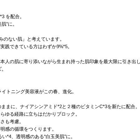
3 を配合。
美肌”に。
。
くすみのない肌」と考えています。
実践できている方はわずか9%*5。
日本人の肌に寄り添いながら生まれ持った肌印象を最大限に引き出
ズ。
ライトニング美容液がこの春、進化。
。
そのままに、ナイアシンアミド*2と２種のビタミンC*3を新たに配合。
あらゆる経路に立ちはだかりブロック。
しさも考慮。
透明感の循環をつくります。
るい*4、透明感のある“白玉美肌”に。