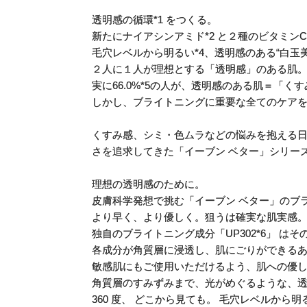
透明感の循環*1 をつくる。
新たにナイアシンアミド*2 と２種のビタミンC*
毛穴レベルから明るい*4、透明感のある“白玉
２人に１人が理想とする「透明感」のある肌
実に66.0%*5の人が、透明感のある肌＝「
しかし、ブライトニングに重要な全てのケアを
くすみ感、シミ・色ムラなどの悩みを抱える
さを追求してきた「イーブン ベター」シリー
理想の透明感のために。
皮膚科学発想で挑む「イーブン ベター」のブ
より早く、より優しく。狙うは確実な肌実感
独自のブライトニング成分「UP302*6」 は
各成分が角質層に浸透し、肌にごりができる
敏感肌にもご使用いただけるよう、肌への優
角質層のすみずみまで、光がめぐるような、
360 度、 どこから見ても。 毛穴レベルから明