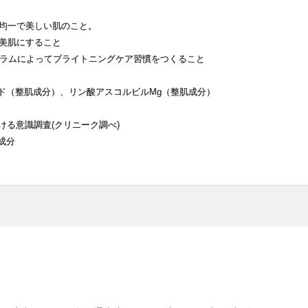
均一で美しい肌のこと。
美肌にすること
 セラムによってブライトニングケア習慣をつくること
シド（整肌成分）、リン酸アスコルビルMg（整肌成分）
おける意識調査(クリニーク調べ)
成分