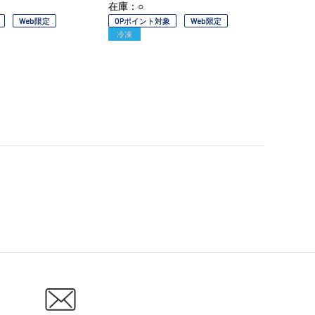
在庫：○
Web限定
OPポイント対象
Web限定
冷凍