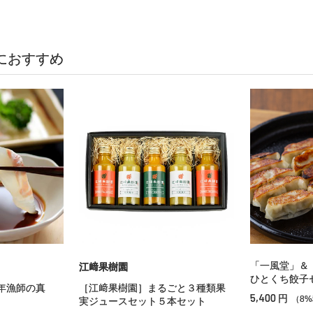
におすすめ
「一風堂」＆
江﨑果樹園
ひとくち餃子
年漁師の真
［江﨑果樹園］まるごと３種類果
5,400
円
（8
実ジュースセット５本セット