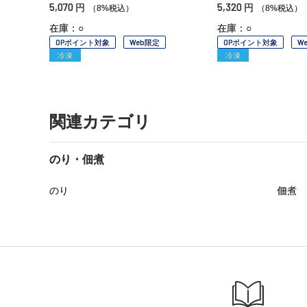
5,070
5,320
円
円
（8%税込）
（8%税込）
在庫：○
在庫：○
OPポイント対象
Web限定
OPポイント対象
W
冷凍
冷凍
関連カテゴリ
のり・佃煮
のり
佃煮