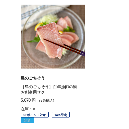
島のごちそう
［島のごちそう］百年漁師の鰤
お刺身用サク
5,070
円
（8%税込）
在庫：○
OPポイント対象
Web限定
冷凍