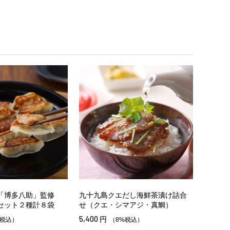
「博多八助」監修
九十九島クエだし海鮮茶漬け詰合
セット２種計８袋
せ（クエ・シマアジ・真鯛）
5,400
円
%税込）
（8%税込）