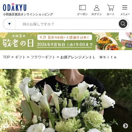
小田急百貨店オンラインショッピング
クーポン
ログイン
カート
メニュー
TOP
ギフト
フラワーギフト
お供アレンジメントＬ Ｗｈｉｔｅ