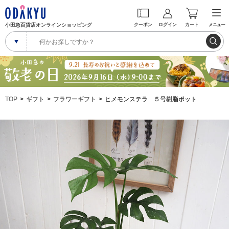
小田急百貨店オンラインショッピング
クーポン
ログイン
カート
メニュー
TOP
ギフト
フラワーギフト
ヒメモンステラ ５号樹脂ポット