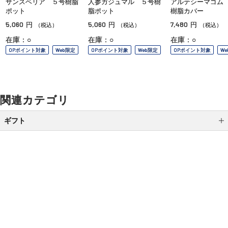
サンスベリア ５号樹脂
人参ガジュマル ５号樹
アルテシーマゴム
ポット
脂ポット
樹脂カバー
5,060
5,060
7,480
円
円
円
（税込）
（税込）
（税込）
在庫：○
在庫：○
在庫：○
OPポイント対象
Web限定
OPポイント対象
Web限定
OPポイント対象
W
関連カテゴリ
ギフト
カテゴリから選ぶ
全国送料無料ギフト
シーンから選ぶ
ご利用ガイド
よくあるご質問
お問い合わせ
結婚祝い
オンラインショッピングに関する電話でのお問い合わせ
誕生日ギフト