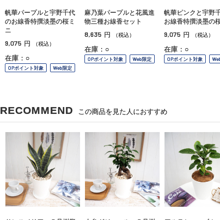
帆華パープルと宇野千代
麻乃葉パープルと花風進
帆華ピンクと宇野
のお線香特撰淡墨の桜ミ
物三種お線香セット
お線香特撰淡墨の
ニ
8,635
9,075
円
円
（税込）
（税込）
9,075
円
（税込）
在庫：○
在庫：○
在庫：○
OPポイント対象
Web限定
OPポイント対象
We
OPポイント対象
Web限定
RECOMMEND
この商品を見た人におすすめ