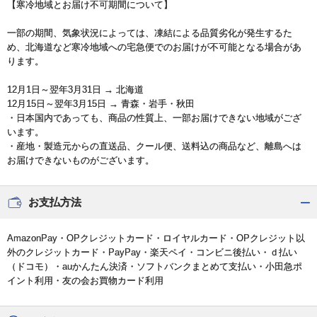
【寒冷地域とお届け不可期間について】
一部の期間、気象状況によっては、凍結による品質劣化が発生するた
め、北海道など寒冷地域への宅急便でのお届けが不可能となる場合があ
ります。
12月1日～翌年3月31日 → 北海道
12月15日～翌年3月15日 → 青森・岩手・秋田
・日本国内であっても、商品の性質上、一部お届けできない地域がござ
います。
・産地・製造元からの直送品、クール便、送料込の商品など、離島へは
お届けできないものがございます。
お支払方法
AmazonPay・OPクレジットカード・ロイヤルカード・OPクレジット以
外のクレジットカード・PayPay・楽天ペイ・コンビニ後払い・ｄ払い
（ドコモ）・auかんたん決済・ソフトバンクまとめて支払い・小田急ポ
イント利用・友の会お買物カード利用