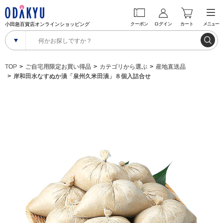
小田急百貨店オンラインショッピング
クーポン
ログイン
カート
メニュー
TOP
ご自宅用限定お買い得品
カテゴリから選ぶ
産地直送品
岸和田水なすぬか漬「泉州久米田漬」８個入詰合せ