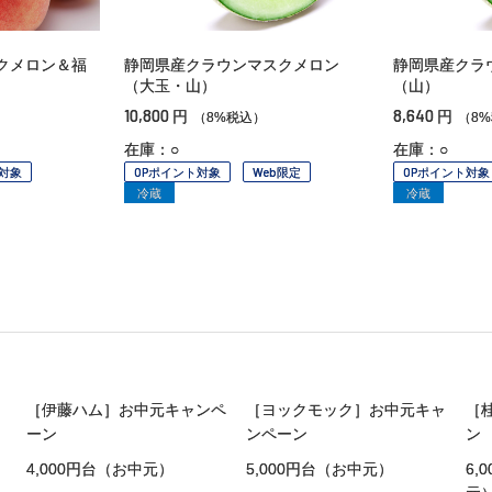
クメロン＆福
静岡県産クラウンマスクメロン
静岡県産クラ
（大玉・山）
（山）
10,800
8,640
円
円
（8%税込）
（8
在庫：○
在庫：○
対象
OPポイント対象
Web限定
OPポイント対象
冷蔵
冷蔵
［伊藤ハム］お中元キャンペ
［ヨックモック］お中元キャ
［
ーン
ンペーン
ン
4,000円台（お中元）
5,000円台（お中元）
6,