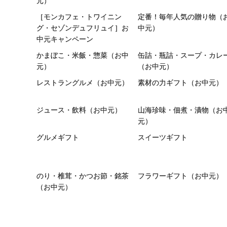
元）
［モンカフェ・トワイニン
定番！毎年人気の贈り物（
グ・セゾンデュフリュイ］お
中元）
中元キャンペーン
かまぼこ・米飯・惣菜（お中
缶詰・瓶詰・スープ・カレ
元）
（お中元）
レストラングルメ（お中元）
素材の力ギフト（お中元）
ジュース・飲料（お中元）
山海珍味・佃煮・漬物（お
元）
グルメギフト
スイーツギフト
のり・椎茸・かつお節・銘茶
フラワーギフト（お中元）
（お中元）