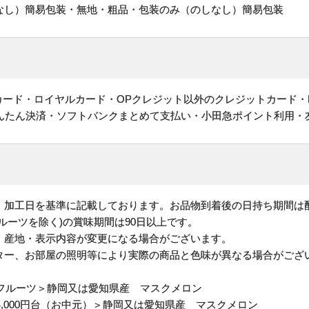
なし）簡易包装・無地・粗品・包装のみ（のしなし）簡易包装
ットカード・ロイヤルカード・OPクレジット以外のクレジットカード・
かんたん決済・ソフトバンクまとめて支払い・小田急ポイント利用・
、加工日を基準に記載しております。お品物到着後の日持ち期間は
ルーツを除く)の賞味期間は90日以上です。
・産地・表示内容が変更になる場合がございます。
ター、お部屋の照明等により実際の商品と色味が異なる場合がござ
フルーツ
＞静岡又は愛知県産 マスクメロン
4,000円台（お中元）
＞静岡又は愛知県産 マスクメロン