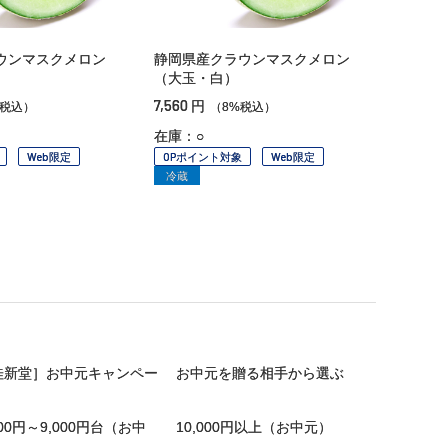
ウンマスクメロン
静岡県産クラウンマスクメロン
（大玉・白）
7,560
円
%税込）
（8%税込）
在庫：○
Web限定
OPポイント対象
Web限定
冷蔵
桂新堂］お中元キャンペー
お中元を贈る相手から選ぶ
000円～9,000円台（お中
10,000円以上（お中元）