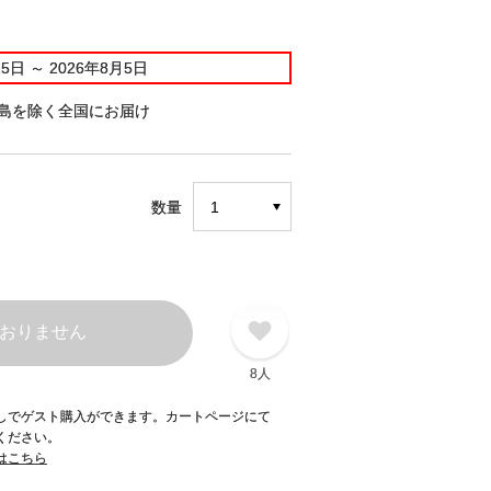
25日
～
2026年8月5日
島を除く全国にお届け
数量
おりません
8人
録なしでゲスト購入ができます。カートページにて
てください。
てはこちら