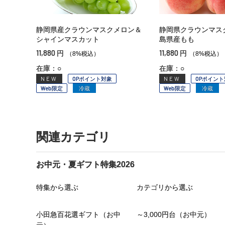
静岡県産クラウンマスクメロン＆
静岡県クラウンマス
シャインマスカット
島県産もも
11,880
11,880
円
円
（8%税込）
（8%税込）
在庫：○
在庫：○
NEW
OPポイント対象
NEW
OPポイント
Web限定
冷蔵
Web限定
冷蔵
関連カテゴリ
お中元・夏ギフト特集2026
特集から選ぶ
カテゴリから選ぶ
小田急百花選ギフト（お中
～3,000円台（お中元）