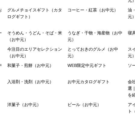
元
お
グルメチョイスギフト（カタ
コーヒー・紅茶（お中元）
油
ログギフト）
元
ー
そうめん・うどん・そば・米
うなぎ・干物・海産物（お中
寝
（お中元）
元）
今注目のエリアセレクション
とっておきのグルメ（お中
ス
（お中元）
元）
元
中
和菓子・煎餅（お中元）
WEB限定中元ギフト
ソ
入浴剤・洗剤（お中元）
お中元カタログギフト
会
選
を
洋菓子（お中元）
ビール（お中元）
ア
ト