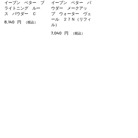
イーブン ベター ブ
イーブン ベター パ
ＢＢ／ＣＣクリーム
ライトニング ルー
ウダー メークアッ
ス パウダー Ｃ
プ ウォーター ヴェ
コンシーラー
ール ２７Ｎ（リフィ
8,140
円
（税込）
ル）
その他ベースメイク
7,040
円
（税込）
ご利用ガイド
よくあるご質問
お問い合わせ
オンラインショッピングに関する電話でのお問い合わせ
0120-185-550
受付時間 10:00〜18:00（休業日を除く）
小田急百貨店オンラインショッピング