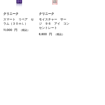
クリーム
美容液
クリニーク
クリニーク
スマート リペア セ
モイスチャー サー
オイル
ラム（３０ｍＬ）
ジ ９６ アイ コン
セントレート
11,000
円
アイケア
（税込）
6,600
円
（税込）
リップケア
サンケア
スペシャルケア
その他のスキンケア
ご利用ガイド
よくあるご質問
お問い合わせ
オンラインショッピングに関する電話でのお問い合わせ
0120-185-550
受付時間 10:00〜18:00（休業日を除く）