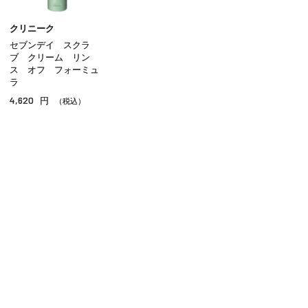
美容液
クリニーク
セブンデイ スクラ
オイル
ブ クリーム リン
ス オフ フォーミュ
アイケア
ラ
4,620
円
（税込）
リップケア
サンケア
スペシャルケア
その他のスキンケア
ご利用ガイド
よくあるご質問
お問い合わせ
オンラインショッピングに関する電話でのお問い合わせ
0120-185-550
受付時間 10:00〜18:00（休業日を除く）