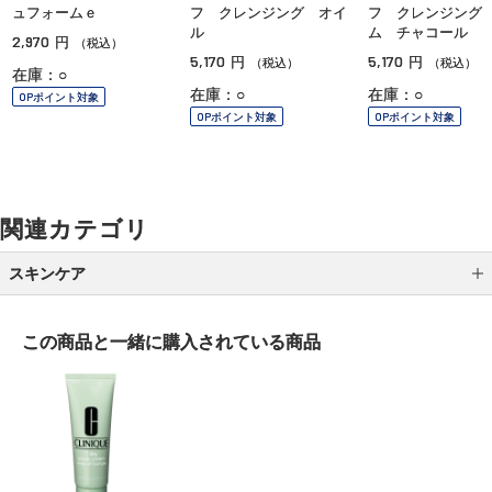
ュフォームｅ
フ クレンジング オイ
フ クレンジング
ル
ム チャコール
2,970
円
（税込）
5,170
5,170
円
円
（税込）
（税込）
在庫：○
在庫：○
在庫：○
OPポイント対象
OPポイント対象
OPポイント対象
関連カテゴリ
スキンケア
クレンジング
この商品と一緒に
購入されている商品
洗顔
化粧水
乳液
クリーム