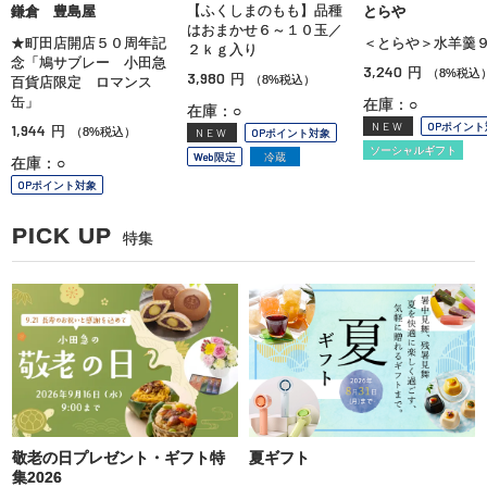
【ふくしまのもも】品種
鎌倉 豊島屋
とらや
はおまかせ６～１０玉／
★町田店開店５０周年記
＜とらや＞水羊羹
２ｋｇ入り
念「鳩サブレー 小田急
3,240
円
（8%税込
3,980
円
（8%税込）
百貨店限定 ロマンス
缶」
在庫：○
在庫：○
NEW
OPポイント
1,944
円
（8%税込）
NEW
OPポイント対象
ソーシャルギフト
Web限定
冷蔵
在庫：○
OPポイント対象
PICK UP
特集
敬老の日プレゼント・ギフト特
夏ギフト
集2026