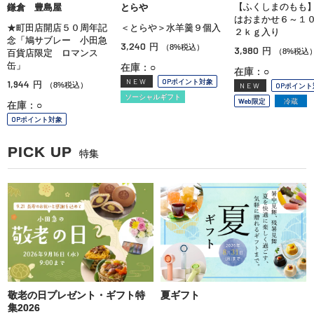
【ふくしまのもも
鎌倉 豊島屋
とらや
はおまかせ６～１
★町田店開店５０周年記
＜とらや＞水羊羹９個入
２ｋｇ入り
念「鳩サブレー 小田急
3,240
円
（8%税込）
3,980
円
（8%税込
百貨店限定 ロマンス
缶」
在庫：○
在庫：○
NEW
OPポイント対象
1,944
円
（8%税込）
NEW
OPポイント
ソーシャルギフト
Web限定
冷蔵
在庫：○
OPポイント対象
PICK UP
特集
敬老の日プレゼント・ギフト特
夏ギフト
集2026