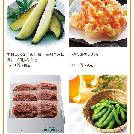
岸和田水なすぬか漬「泉州久米田
小さな海老天ぷら
漬」 8個入詰合せ
3,780 円
3,888 円
（税込）
（税込）