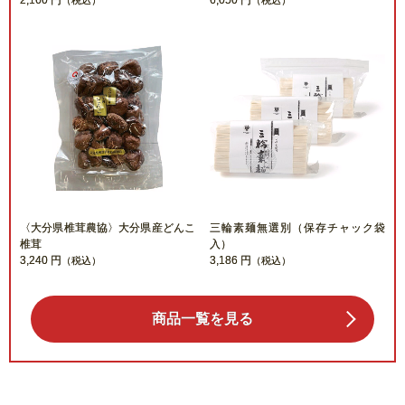
2,160 円
6,050 円
（税込）
（税込）
〈大分県椎茸農協〉大分県産どんこ
三輪素麺無選別（保存チャック袋
椎茸
入）
3,240 円
3,186 円
（税込）
（税込）
商品一覧を見る