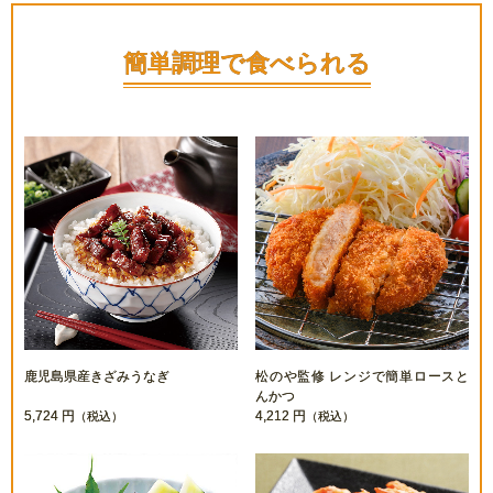
簡単調理で食べられる
鹿児島県産きざみうなぎ
松のや監修 レンジで簡単ロースと
んかつ
5,724 円
4,212 円
（税込）
（税込）