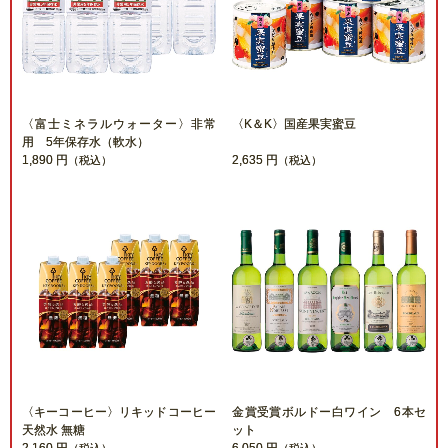
〈富士ミネラルウォーター〉非常
〈K＆K〉国産果実蜜豆
用 5年保存水（軟水）
1,890 円
2,635 円
（税込）
（税込）
〈キーコーヒー〉リキッドコーヒー
金賞受賞ボルドー白ワイン 6本セ
天然水 無糖
ット