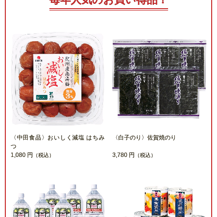
〈中田食品〉おいしく減塩 はちみ
〈白子のり〉佐賀焼のり
つ
1,080 円
3,780 円
（税込）
（税込）