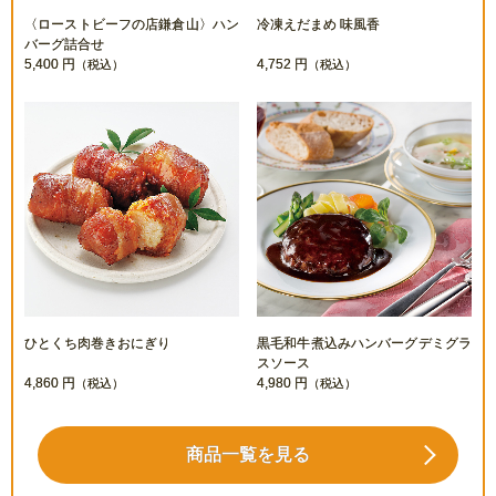
〈ローストビーフの店鎌倉山〉ハン
冷凍えだまめ 味風香
バーグ詰合せ
5,400 円
4,752 円
（税込）
（税込）
ひとくち肉巻きおにぎり
黒毛和牛煮込みハンバーグデミグラ
スソース
4,860 円
4,980 円
（税込）
（税込）
商品一覧を見る