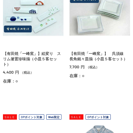
【有田焼「一峰窯」】絵変り ス
【有田焼「一峰窯」】 呉須線
リム箸置珍味揃（小皿５客セッ
長角銘々皿揃（小皿５客セット）
ト）
7,700
円
（税込）
4,400
円
（税込）
在庫：○
在庫：○
SALE
OPポイント対象
Web限定
SALE
OPポイント対象