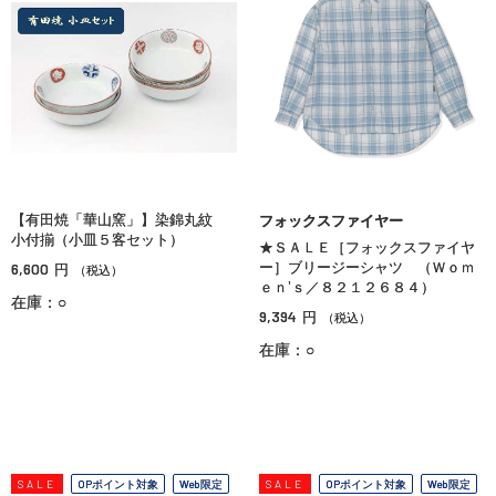
【有田焼「華山窯」】染錦丸紋
フォックスファイヤー
小付揃（小皿５客セット）
★ＳＡＬＥ［フォックスファイヤ
6,600
ー］ブリージーシャツ （Ｗｏｍ
円
（税込）
ｅｎ’ｓ／８２１２６８４）
在庫：○
9,394
円
（税込）
在庫：○
SALE
OPポイント対象
Web限定
SALE
OPポイント対象
Web限定