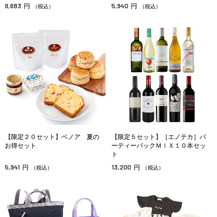
9,683
5,940
円
円
（税込）
（税込）
【限定２０セット】ベノア 夏の
【限定５セット】［エノテカ］パ
お得セット
ーティーパックＭＩＸ１０本セッ
ト
5,941
13,200
円
円
（税込）
（税込）