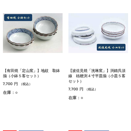
【有田焼「定山窯」】地紋 取鉢
【波佐見焼「洸琳窯」】渕錆呉須
揃（小鉢５客セット）
線 桔梗渕４寸平皿揃（小皿５客
セット）
7,700
円
（税込）
7,700
円
（税込）
在庫：○
在庫：○