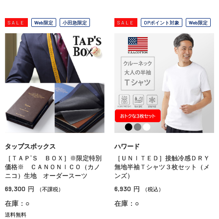
SALE
Web限定
小田急限定
SALE
OPポイント対象
Web限定
タップスボックス
ハワード
［ＴＡＰ’Ｓ ＢＯＸ］※限定特別
［ＵＮＩＴＥＤ］接触冷感ＤＲＹ
価格※ ＣＡＮＯＮＩＣＯ（カノ
無地半袖Ｔシャツ３枚セット（メ
ニコ）生地 オーダースーツ
ンズ）
69,300
6,930
円
円
（不課税）
（税込）
在庫：○
在庫：○
送料無料