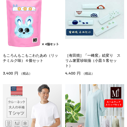
もころんもこもこわたあめ（リッ
［有田焼］「一峰窯」絵変り ス
チミルク味）４個セット
リム箸置珍味揃（小皿５客セッ
ト）
3,400
4,400
円
円
（税込）
（税込）