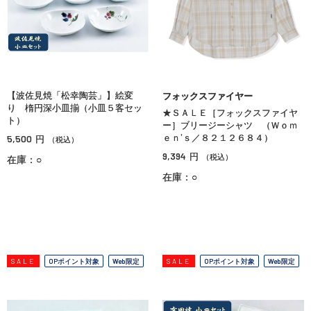
【波佐見焼「松幸陶芸」】絵変
フォックスファイヤー
り 楕円深小皿揃（小皿５客セッ
★ＳＡＬＥ［フォックスファイヤ
ト）
ー］ブリージーシャツ （Ｗｏｍ
5,500
ｅｎ’ｓ／８２１２６８４）
円
（税込）
9,394
円
（税込）
在庫：○
在庫：○
SALE
OPポイント対象
Web限定
SALE
OPポイント対象
Web限定