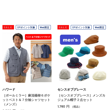
SALE
OPポイント対象
Web限定
SALE
OPポイント対象
Web限定
ハワード
センスオブグレース
［ポールミラー］麻混楊柳６ポケ
［センスオブグレース］メンズカ
ットベスト＆７分袖シャツセット
ジュアル帽子２点セット
（メンズ）
1,760
円
（税込）