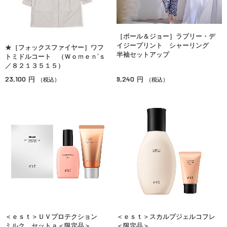
［ポール＆ジョー］ラブリー・デ
イジープリント シャーリング
★［フォックスファイヤー］ワフ
半袖セットアップ
トミドルコート （Ｗｏｍｅｎ’ｓ
／８２１３５１５）
23,100
9,240
円
円
（税込）
（税込）
＜ｅｓｔ＞ＵＶプロテクション
＜ｅｓｔ＞スカルプジェルコフレ
ミルク セットａ＜限定品＞
＜限定品＞