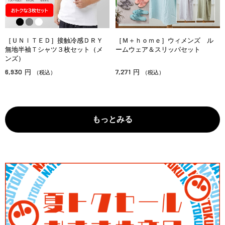
［ＵＮＩＴＥＤ］接触冷感ＤＲＹ
［Ｍ＋ｈｏｍｅ］ウィメンズ ル
無地半袖Ｔシャツ３枚セット（メ
ームウェア＆スリッパセット
ンズ）
6,930
7,271
円
円
（税込）
（税込）
もっとみる